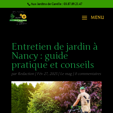
Aux Jardins de Carelle : 03.87.89.21.47
Entretien de jardin à
Nancy : guide
pratique et conseils
par
Redaction
|
Fév 27, 2025
|
Le mag
|
0 commentaires