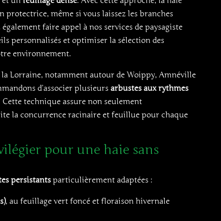
 et un
feuillage dense
. Avec cette approche, la haie
n protectrice, même si vous laissez les branches
également faire appel à nos services de paysagiste
ils personnalisés et optimiser la sélection des
otre environnement.
e la Lorraine, notamment autour de Woippy, Amnéville
mandons d’associer plusieurs
arbustes aux rythmes
. Cette technique assure non seulement
mite la concurrence racinaire et feuillue pour chaque
vilégier pour une haie sans
es persistants
particulièrement adaptées :
s)
, au feuillage vert foncé et floraison hivernale