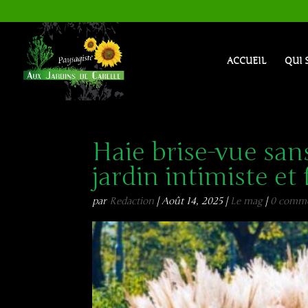
ACCUEIL
QUI 
Haie brise-vue sans
jardin intimiste et 
par
Redaction
|
Août 14, 2025
|
Le mag
|
0 comme