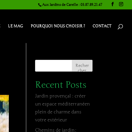
Aux Jardins de Carelle : 03.87.89.21.47
E
LE MAG
POURQUOI NOUS CHOISIR ?
CONTACT
Recher
cher
Recent Posts
Jardin provençal : créer
un espace méditerranéen
plein de charme dans
votre extérieur
Chemins de jardin :