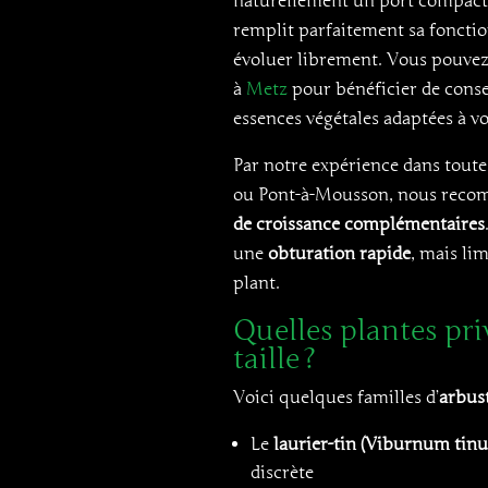
naturellement un port compact
remplit parfaitement sa fonctio
évoluer librement. Vous pouvez 
à
Metz
pour bénéficier de conse
essences végétales adaptées à v
Par notre expérience dans tout
ou Pont-à-Mousson, nous recom
de croissance complémentaires
une
obturation rapide
, mais li
plant.
Quelles plantes pri
taille ?
Voici quelques familles d’
arbust
Le
laurier-tin (Viburnum tinu
discrète