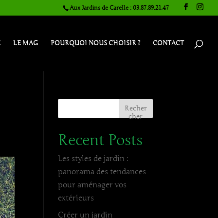
Aux Jardins de Carelle : 03.87.89.21.47
E
LE MAG
POURQUOI NOUS CHOISIR ?
CONTACT
Recher
cher
Recent Posts
Les styles de jardin :
panorama des tendances
pour aménager vos
extérieurs
Créer un jardin