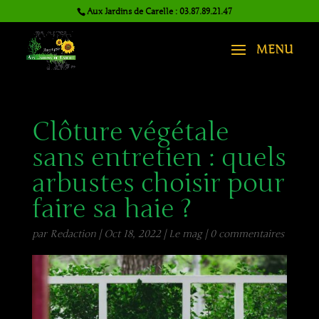
Aux Jardins de Carelle : 03.87.89.21.47
Clôture végétale
sans entretien : quels
arbustes choisir pour
faire sa haie ?
par
Redaction
|
Oct 18, 2022
|
Le mag
|
0 commentaires